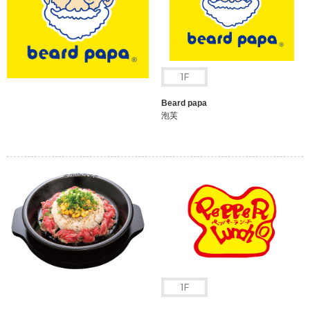
Beard papa
泡芙