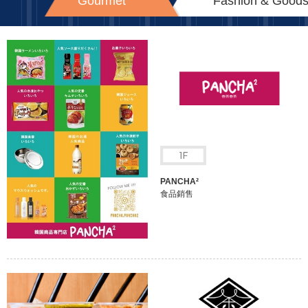
Gourmet
Fashion & Good
PANCHA²
食品銷售