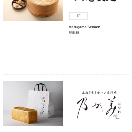
Marugame Seimen
烏龍麵