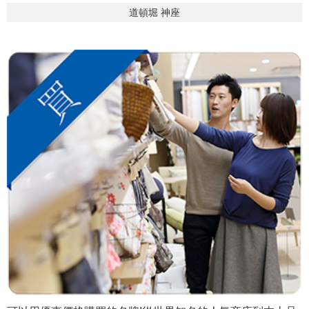
道頓堀 神座