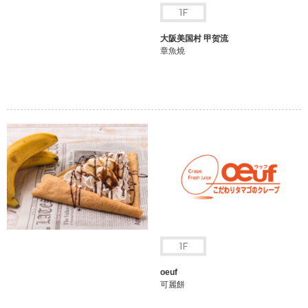
大阪美国村 甲贺流
章魚燒
oeuf
可麗餅