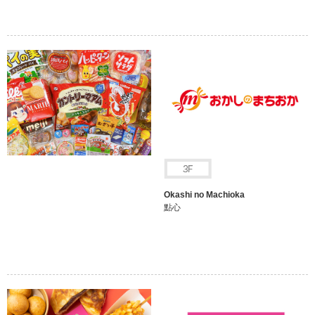
Okashi no Machioka
點心