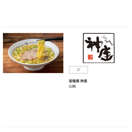
道顿堀 神座
拉麵