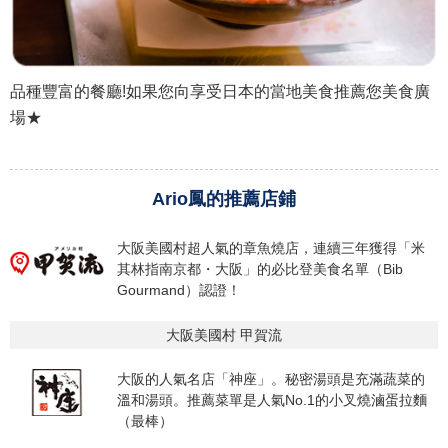
品種豐富的餐廳!如果您向享受日本的當地美食推薦您美食廣
場★
Ario鳳的推薦店鋪
大阪美國村超人氣的章魚燒店，連續三年獲得「米
其林指南京都・大阪」的必比登美食名單（Bib
Gourmand）認證！
大阪美國村 甲賀流
大阪的人氣名店「神座」。秘密湯頭是充滿蔬菜的
溫和湯頭。推薦菜單是人氣No.1的小叉燒滷蛋拉麵
（最棒）