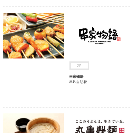
串家物语
串炸自助餐