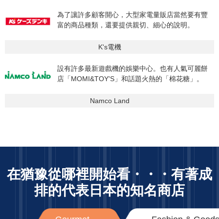
為了讓許多顧客開心，大型家電量販店當然要有豐
富的商品種類，還要提供親切、細心的說明。
K's電機
設有許多最新遊戲機的娛樂中心。也有人氣可麗餅
店「MOMI&TOY'S」和話題火熱的「棉花糖」。
Namco Land
在猶豫從哪裡開始看・・・
有著成
排的代表日本的知名商店