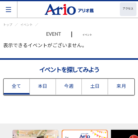
アクセス
トップ
イベント
|
EVENT
イベント
表示できるイベントがございません。
イベントを探してみよう
全て
本日
今週
土日
来月