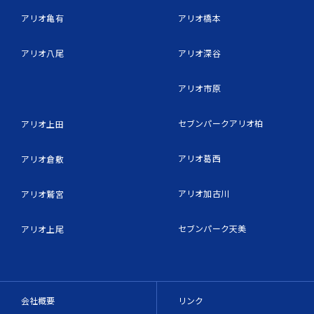
アリオ亀有
アリオ橋本
アリオ八尾
アリオ深谷
アリオ市原
セブンパークアリオ柏
アリオ上田
アリオ葛西
アリオ倉敷
アリオ加古川
アリオ鷲宮
セブンパーク天美
アリオ上尾
会社概要
リンク