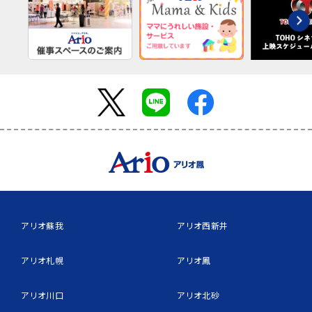
アリオ蘇我
アリオ西新井
アリオ札幌
アリオ鳳
アリオ川口
アリオ北砂