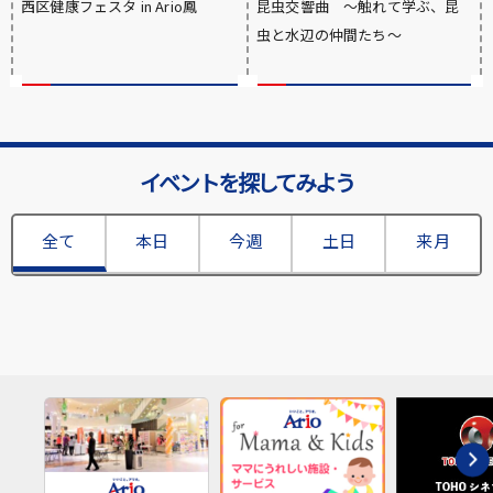
西区健康フェスタ in Ario鳳
昆虫交響曲 ～触れて学ぶ、昆
虫と水辺の仲間たち～
イベントを探してみよう
全て
本日
今週
土日
来月