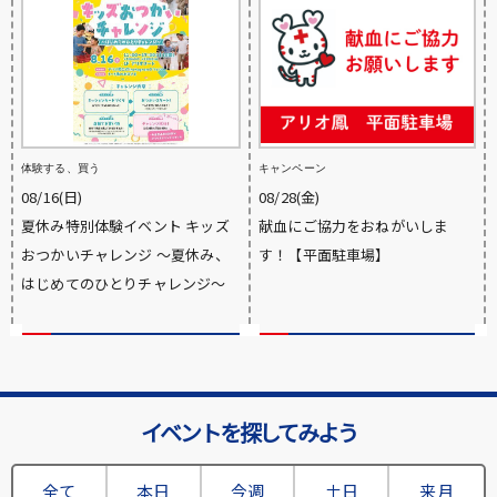
体験する、買う
キャンペーン
08/16(日)
08/28(金)
夏休み特別体験イベント キッズ
献血にご協力をおねがいしま
おつかいチャレンジ ～夏休み、
す！【平面駐車場】
はじめてのひとりチャレンジ～
イベントを探してみよう
全て
本日
今週
土日
来月