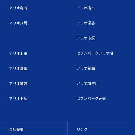
アリオ亀有
アリオ橋本
アリオ八尾
アリオ深谷
アリオ市原
セブンパークアリオ柏
アリオ上田
アリオ葛西
アリオ倉敷
アリオ加古川
アリオ鷲宮
セブンパーク天美
アリオ上尾
会社概要
リンク