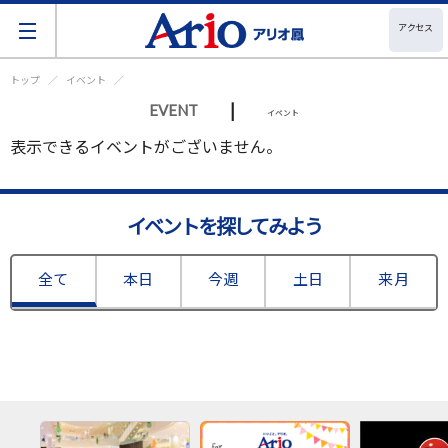
アクセス
トップ
イベント
|
EVENT
イベント
表示できるイベントがございません。
イベントを探してみよう
全て
本日
今週
土日
来月